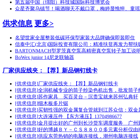
第五届中国（绵阳）科技城国际科技博览会
众星齐聚乌镇节！喝酒聊天不戴口罩，梅婷显憔悴、童瑶
供求信息
更多>
名望世家全屋整装低碳环保型家装大品牌确保即装即住
信泰中汇(北京)国际投资有限公司：精准扶贫再发力帮扶
BARTONMACH型罗茨真空泵高精密真空泵转子加工说
BoWex junior 14尼龙联轴器
厂家供应线夹：【荐】新品钢钉线卡
[供求信息]
厂家供应线夹：【荐】新品钢钉线卡
[供求信息]
全润机械专业的筒子纱染色机出售，批发筒子
[供求信息]
苏作家具＿买百灵台－沉贵宝就来苏州弘典轩
[供求信息]
细木板多片锯
[供求信息]
买韧性强的双金属复合管就到江苏众信：双金
[供求信息]
大连液压件 【东方液压】13704986677
[供求信息]
金月提出好的广州到长沙货车调度服务＿广州
[供求信息]
好的博越ＢＹ－ＣＳ８８００多元素分析仪
[供求信息]
供应东莞热销的电脑连接线，潮州电脑连接线