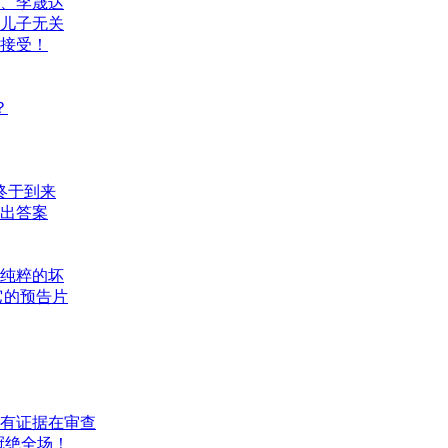
、李晟达
儿子无关
接受！
？
终于到来
给出答案
纯粹的坏
它的预告片
有证据在审查
9冠绝全场！