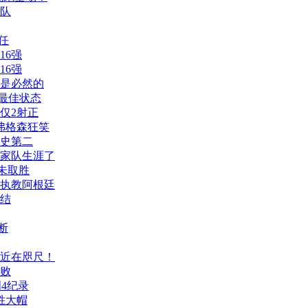
球队
任
16强
16强
是必然的
最佳状态
仅2射正
弗格森狂笑
历史第二
家队生涯了
未取胜
执教阿根廷
终结
断
近在咫尺！
连败
创4纪录
胜大帽