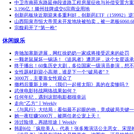
中卫市南苑东路延伸段道路工程房屋征收与补偿安置方案
3.196亿！滕州挂牌成交6宗商业用地
创新药板块近期迎来多重利好，创新药ETF（159992）逆
山西阳泉市恒大帝景未开发地块被拍卖，被一老板6060.6
宗馥莉开了“第一枪”
休闲娱乐
奔驰加塞新进展，网红徐奶奶一家或将接受迟来的处罚
一颗老鼠屎坏一锅汤！《追风者》遭恶评，这个女星该承
终于播出！60集历史大剧，多位国家一级演员参演，想
女性题材剧迎小高潮，谁是下一个“破局者”？
3000万，主要靠女性观众了
撤档后重新上映，《我们一起摇太阳》真的在卖惨吗？
武侠电影转战网络战果如何？
任何年纪，遇到这部电影都很幸运
走向“乙方”丨Weekly
《与凤行》大结局：看似最不起眼的他，竟成破局关键一
她一夜狂赚5000万，被两任老公宠上天！
涉过险境，再踏坦途丨Weekly
韩剧6位「疯批美人」代表！张多雅演活公主恶女、宋昰