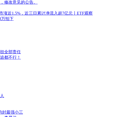
，修改意见的公告。
市涨近1.5%，近三日累计净流入超7亿元丨ETF观察
8万拍下
担全部责任
不追都不行！
人
昀封最强小三