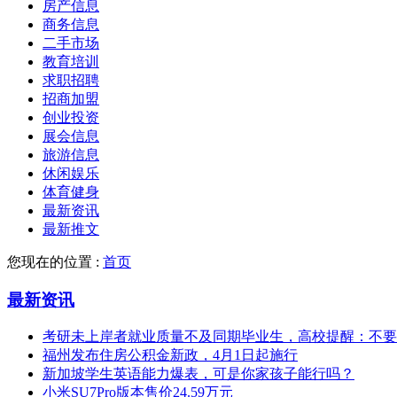
房产信息
商务信息
二手市场
教育培训
求职招聘
招商加盟
创业投资
展会信息
旅游信息
休闲娱乐
体育健身
最新资讯
最新推文
您现在的位置 :
首页
最新资讯
考研未上岸者就业质量不及同期毕业生，高校提醒：不要
福州发布住房公积金新政，4月1日起施行
新加坡学生英语能力爆表，可是你家孩子能行吗？
小米SU7Pro版本售价24.59万元