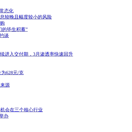
入常态化
降息较晚且幅度较小的风险
并购
们的毕生积蓄”
约谈
陆续进入交付期，3月渗透率快速回升
628元/克
为来源
资机会在三个核心行业
举办