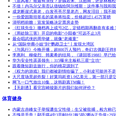
《追风者》谁最有演技？是魏若来、沈图南，还是林樵松
不借！内马尔父亲否认借钱给阿尔维斯：这件事与我和我
成龙断崖式衰老，白发苍苍尽显老态，网友泪目：我不能
一份爱因斯坦签名的菜单将拍卖，价格超过1.45万英镑
清明档前瞻：宣发策略决定票房走势
《红毯先生》撤档再上或亏2亿，定错档期再翻盘有多难
《周处除三害》开启的电影“小阳春”可远不止3月
最会唱武侠的周华健，就像“老顽童”
从“国际华裔小姐”到“鹦鹉卫士”丨发现大湾区
《与凤行》今晚开播，超800万人预约，奇幻古偶剧王炸
李惠利、柳俊烈、韩素希的结局，《请回答1988》早已
华为安全性遥遥领先：315曝光主板机三星“立功”
跟着微短剧去旅行，你的桃花源到了
《权力的游戏》我们都被剧情给骗了，小剥皮可能并不是
大尺度场景超炸裂！好莱坞耗资1.9亿美元，第一部只是
网飞一口气放出10集，这韩剧真TM癫！
【无剧透】看完宫崎骏新片的我们如何评价？
体育健身
内蒙古赤峰女子举报遭生父性侵：生父被批捕，检方称已
不愧是手帝！鄢手骐4中3贡献8分2板5助2断&正负值+2