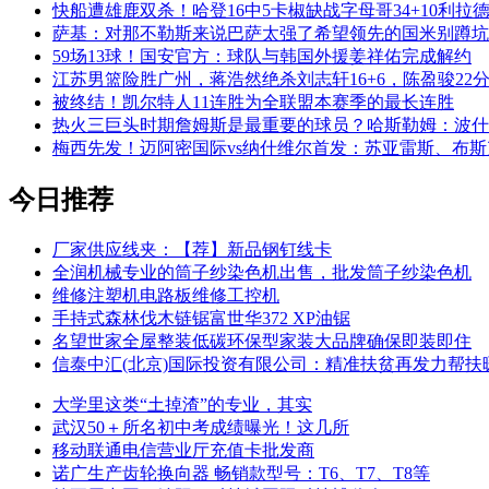
快船遭雄鹿双杀！哈登16中5卡椒缺战字母哥34+10利拉德3
萨基：对那不勒斯来说巴萨太强了希望领先的国米别蹲坑
59场13球！国安官方：球队与韩国外援姜祥佑完成解约
江苏男篮险胜广州，蒋浩然绝杀刘志轩16+6，陈盈骏22分崔
被终结！凯尔特人11连胜为全联盟本赛季的最长连胜
热火三巨头时期詹姆斯是最重要的球员？哈斯勒姆：波什
梅西先发！迈阿密国际vs纳什维尔首发：苏亚雷斯、布
今日推荐
厂家供应线夹：【荐】新品钢钉线卡
全润机械专业的筒子纱染色机出售，批发筒子纱染色机
维修注塑机电路板维修工控机
手持式森林伐木链锯富世华372 XP油锯
名望世家全屋整装低碳环保型家装大品牌确保即装即住
信泰中汇(北京)国际投资有限公司：精准扶贫再发力帮扶
大学里这类“土掉渣”的专业，其实
武汉50＋所名初中考成绩曝光！这几所
移动联通电信营业厅充值卡批发商
诺广生产齿轮换向器 畅销款型号：T6、T7、T8等