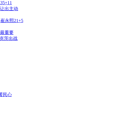
5+11
让出主动
永熙21+5
最重要
斯克茨出战
暖民心