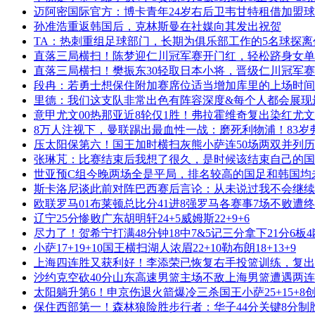
迈阿密国际官方：博卡青年24岁右后卫韦甘特租借加盟
孙准浩重返韩国后，克林斯曼在社媒向其发出祝贺
TA：热刺重组足球部门，长期为俱乐部工作的5名球探离
直落三局横扫！陈梦迎仁川冠军赛开门红，轻松跻身女单
直落三局横扫！樊振东30轻取日本小将，晋级仁川冠军赛
段冉：若勇士想保住附加赛席位适当增加库里的上场时间
里德：我们这支队非常出色有阵容深度&每个人都会展现
意甲尤文00热那亚近8轮仅1胜！弗拉霍维奇复出染红尤文
8万人注视下，曼联踢出最血性一战：磨死利物浦！83岁
压太阳保第六！国王加时横扫灰熊小萨连50场两双并列
张琳芃：比赛结束后我想了很久，是时候该结束自己的国
世亚预C组今晚两场全是平局，排名较高的国足和韩国均
斯卡洛尼谈此前对阵巴西赛后言论：从未说过我不会继续
欧联罗马01布莱顿总比分41进8强罗马各赛事7场不败遭
辽宁25分惨败广东胡明轩24+5威姆斯22+9+6
尽力了！贺希宁打满48分钟18中7&5记三分拿下21分6板4
小萨17+19+10国王横扫湖人浓眉22+10勒布朗18+13+9
上海四连胜又获利好！李添荣已恢复右手投篮训练，复出
沙约克空砍40分山东高速男篮主场不敌上海男篮遭遇两
太阳躺升第6！申京伤退火箭爆冷三杀国王小萨25+15+8
保住西部第一！森林狼险胜步行者：华子44分关键8分制