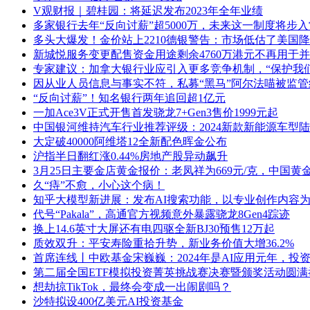
V观财报｜碧桂园：将延迟发布2023年全年业绩
多家银行去年“反向讨薪”超5000万，未来这一制度将步
多头大爆发！金价站上2210德银警告：市场低估了美国
新城悦服务变更配售资金用途剩余4760万港元不再用于
专家建议：加拿大银行业应引入更多竞争机制，“保护我
因从业人员信息与事实不符，私募“黑马”阿尔法喵被监管
“反向讨薪”！知名银行两年追回超1亿元
一加Ace3V正式开售首发骁龙7+Gen3售价1999元起
中国银河维持汽车行业推荐评级：2024新款新能源车型
大定破40000阿维塔12全新配色晖金公布
沪指半日翻红涨0.44%房地产股异动飙升
3月25日主要金店黄金报价：老凤祥为669元/克，中国黄金为
久“痔”不愈，小心这个病！
知乎大模型新进展：发布AI搜索功能，以专业创作内容
代号“Pakala”，高通官方视频意外暴露骁龙8Gen4踪迹
换上14.6英寸大屏还有电四驱全新BJ30预售12万起
质效双升：平安寿险重拾升势，新业务价值大增36.2%
首席连线丨中欧基金宋巍巍：2024年是AI应用元年，投
第二届全国ETF模拟投资菁英挑战赛决赛暨颁奖活动圆满
想劫掠TikTok，最终会变成一出闹剧吗？
沙特拟设400亿美元AI投资基金