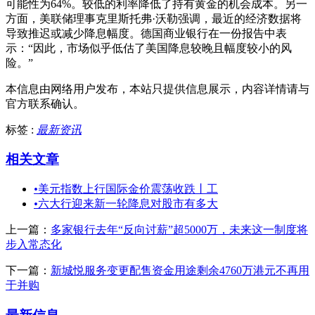
可能性为64%。较低的利率降低了持有黄金的机会成本。另一
方面，美联储理事克里斯托弗·沃勒强调，最近的经济数据将
导致推迟或减少降息幅度。德国商业银行在一份报告中表
示：“因此，市场似乎低估了美国降息较晚且幅度较小的风
险。”
本信息由网络用户发布，
本站只提供信息展示，内容详情请与
官方联系确认。
标签 :
最新资讯
相关文章
•
美元指数上行国际金价震荡收跌丨工
•
六大行迎来新一轮降息对股市有多大
上一篇：
多家银行去年“反向讨薪”超5000万，未来这一制度将
步入常态化
下一篇：
新城悦服务变更配售资金用途剩余4760万港元不再用
于并购