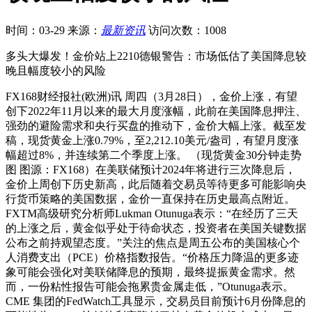
时间：03-29
来源：
最新资讯
访问次数：1008
多头大爆发！金价站上2210德银警告：市场低估了美国降息较
晚且幅度较小的风险
FX168财经报社(欧洲)讯 周四（3月28日），金价上涨，有望
创下2022年11月以来的最大月度涨幅，此前在美国降息押注、
强劲的避险需求和央行买盘的推动下，金价大幅上涨。截至发
稿，现货黄金上涨0.79%，至2,212.10美元/盎司，有望月度涨
幅超过8%，并连续第二个季度上涨。 （现货黄金30分钟走势
图 图源：FX168）在美联储预计2024年将进行三次降息后，
金价上周创下历史新高，此后随着交易员等待更多可能影响央
行货币策略的美国数据，金价一直保持在历史最高点附近。
FXTM高级研究分析师Lukman Otunuga表示：“在经历了三天
的上涨之后，黄金似乎处于待命状态，投资者在美国关键数据
公布之前持观望态度。”关注的焦点是周五公布的美国核心个
人消费支出（PCE）价格指数报告。“价格压力降温的更多迹
象可能会强化对美联储降息的预期，最终提振黄金需求。然
而，一份粘性报告可能会拖累贵金属走低，”Otunuga表示。
CME 集团的FedWatch工具显示，交易员目前预计6月份降息的