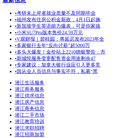
最新信息
•
考研未上岸者就业质量不及同期毕业
•
福州发布住房公积金新政，4月1日起施
•
新加坡学生英语能力爆表，可是你家孩
•
小米SU7Pro版本售价24.59万元
•
V观财报｜碧桂园：将延迟发布2023年全
•
多家银行去年“反向讨薪”超5000万
•
多头大爆发！金价站上2210德银警告：市
•
新城悦服务变更配售资金用途剩余47
•
专家建议：加拿大银行业应引入更多竞
•
因从业人员信息与事实不符，私募“黑
潜江生活服务
潜江商务服务
潜江供求信息
潜江房产信息
潜江商务信息
潜江二手市场
潜江教育培训
潜江求职招聘
潜江招商加盟