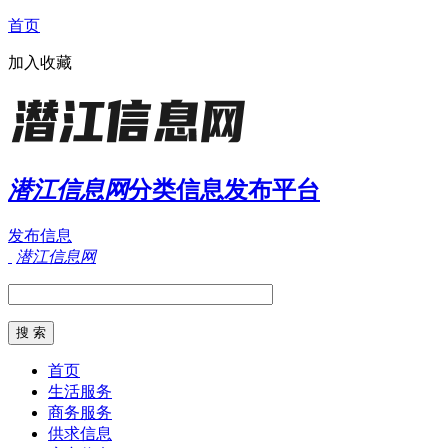
首页
加入收藏
潜江信息网
分类信息发布平台
发布信息
潜江信息网
首页
生活服务
商务服务
供求信息