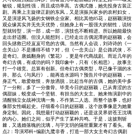
敏锐，规划性强，而且成功率高。古偶式微，她先投身古装正
剧。再乘上主旋律正剧的东风，又是演振兴家乡的农村妇女，
又是演逆风飞扬的女钢铁企业家。相比其他85花，赵丽颖演技
观众缘其实并无先天优势，但她身上有一股强大的韧性，说转
型就转型，演一部，成一部，演技也不断精进。所以她能最快
走出舒适圈。但没人能想到，已经走出古偶泥潭的赵丽颖，会
回头拯救已经岌岌可危的古偶。当然有人会说，刘诗诗的《一
念关山》不是播得不错？对，但《一念关山》是公路武侠，不
是奇幻。唐嫣翻身的《繁花》，更是年代商战剧。而近几年的
奇幻古偶，有成功的吗？我印象中，只有《长相思》。故事主
打一个雄竞。总算有创新。但奇幻古偶类型，早已像干涸的水
井。那么《与凤行》，能再造水源吗？预告片中的赵丽颖，一
身正气，敢爱敢恨，奔放洒脱，比起当年的古偶，她的美中多
了一分刚，多了一分傲骨。毕竟今日的赵丽颖，已从青涩的古
偶甜妹，蜕变成一个坚韧、有担当的大女主。她来饰演剧中的
清醒独立女战神沈璃一角，不作第二人选。而整个故事，也好
像部女性崛起史。仔细看今日的赵丽颖，这个故事像是为她量
身定制。因此，我想最打动赵丽颖的，还是这灵界碧苍王沈璃
的内心。她们之间，似乎产生了某种共鸣。于是，这披荆斩
棘，又逃婚落魄的沈璃，与宇文玥的隔世重聚才有了看头。看
点2：导演邓科+编剧九鹭非香，打造一部大女主奇幻古偶剧