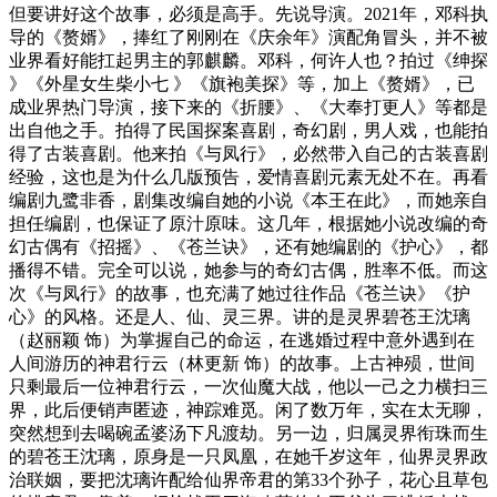
但要讲好这个故事，必须是高手。先说导演。2021年，邓科执
导的《赘婿》，捧红了刚刚在《庆余年》演配角冒头，并不被
业界看好能扛起男主的郭麒麟。邓科，何许人也？拍过《绅探
》《外星女生柴小七 》《旗袍美探》等，加上《赘婿》，已
成业界热门导演，接下来的《折腰》、《大奉打更人》等都是
出自他之手。拍得了民国探案喜剧，奇幻剧，男人戏，也能拍
得了古装喜剧。他来拍《与凤行》，必然带入自己的古装喜剧
经验，这也是为什么几版预告，爱情喜剧元素无处不在。再看
编剧九鹭非香，剧集改编自她的小说《本王在此》，而她亲自
担任编剧，也保证了原汁原味。这几年，根据她小说改编的奇
幻古偶有《招摇》、《苍兰诀》，还有她编剧的《护心》，都
播得不错。完全可以说，她参与的奇幻古偶，胜率不低。而这
次《与凤行》的故事，也充满了她过往作品《苍兰诀》《护
心》的风格。还是人、仙、灵三界。讲的是灵界碧苍王沈璃
（赵丽颖 饰）为掌握自己的命运，在逃婚过程中意外遇到在
人间游历的神君行云（林更新 饰）的故事。上古神殒，世间
只剩最后一位神君行云，一次仙魔大战，他以一己之力横扫三
界，此后便销声匿迹，神踪难觅。闲了数万年，实在太无聊，
突然想到去喝碗孟婆汤下凡渡劫。另一边，归属灵界衔珠而生
的碧苍王沈璃，原身是一只凤凰，在她千岁这年，仙界灵界政
治联姻，要把沈璃许配给仙界帝君的第33个孙子，花心且草包