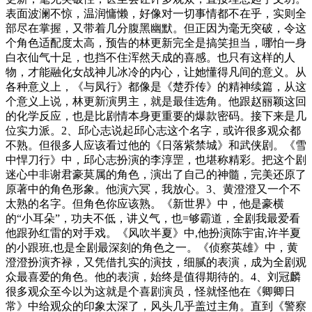
表面波澜不惊，温润慵懒，好像对一切事情都不在乎，实则全
部尽在掌握，又带着几分腹黑幽默。但正因为毫无突破，令这
个角色适配度太高，预告的林更新完全是搞笑担当，哪怕一身
白衣仙气十足，也挡不住浑然天成的喜感。也只有这样的人
物，才能融化女战神儿冰冷的内心，让她懂得凡间的意义。从
各种意义上，《与凤行》都像是《楚乔传》的精神续篇，从这
个意义上说，林更新演男主，就是最佳选角。他跟赵丽颖这回
的化学反应，也是比剧情本身更重要的爆款密码。接下来是几
位实力派。2、邱心志说起邱心志这个名字，或许很多观众都
不熟。但很多人应该看过他的《日落紫禁城》和武侠剧。《雪
中悍刀行》中，邱心志扮演的李淳罡，也堪称精彩。把这个剧
迷心中非谢君豪莫属的角色，演出了自己的神髓，完美还原了
原著中的角色形象。他演六冥，我放心。3、黄澄澄又一个不
太熟的名字。但角色你应该熟。《新世界》中，他是豪横
的“小耳朵”，功夫不低，讲义气，也=够霸道，全剧我最爱看
他跟孙红雷的对手戏。《风吹半夏》中,他扮演陈宇宙,许半夏
的小跟班,也是全剧最深刻的角色之一。《侦察英雄》中，黄
澄澄扮演齐禄，又凭借扎实的演技，细腻的表演，成为全剧观
众最喜爱的角色。他的表演，始终是值得期待的。4、刘冠麟
很多观众至今以为这就是个喜剧演员，怪就怪他在《卿卿日
常》中给观众的印象太深了，风头几乎盖过主角。直到《警察