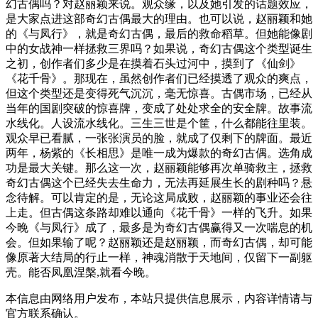
幻古偶吗？对赵丽颖来说。观众缘，以及她引发的话题效应，
是大家点进这部奇幻古偶最大的理由。也可以说，赵丽颖和她
的《与凤行》，就是奇幻古偶，最后的救命稻草。但她能像剧
中的女战神一样拯救三界吗？如果说，奇幻古偶这个类型诞生
之初，创作者们多少是在摸着石头过河中，摸到了《仙剑》
《花千骨》。那现在，虽然创作者们已经摸透了观众的爽点，
但这个类型还是变得死气沉沉，毫无惊喜。古偶市场，已经从
当年的国剧突破的惊喜牌，变成了处处求全的安全牌。故事流
水线化。人设流水线化。三生三世是个筐，什么都能往里装。
观众早已看腻，一张张演员的脸，就成了仅剩下的牌面。最近
两年，杨紫的《长相思》是唯一成为爆款的奇幻古偶。选角成
功是最大关键。那么这一次，赵丽颖能够再次单骑救主，拯救
奇幻古偶这个已经失去生命力，无法再延展生长的剧种吗？悬
念待解。可以肯定的是，无论这局成败，赵丽颖的事业还会往
上走。但古偶这条路却难以通向《花千骨》一样的飞升。如果
今晚《与凤行》成了，最多是为奇幻古偶赢得又一次喘息的机
会。但如果输了呢？赵丽颖还是赵丽颖，而奇幻古偶，却可能
像原著大结局的行止一样，神魂消散于天地间，仅留下一副躯
壳。能否凤凰涅槃,就看今晚。
本信息由网络用户发布，
本站只提供信息展示，内容详情请与
官方联系确认。