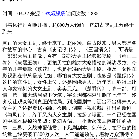
时间：03-22
来源：
休闲娱乐
访问次数：836
《与凤行》今晚开播，超800万人预约，奇幻古偶剧王炸终于
到来
真正的大女主剧，终于来了。赵丽颖。自古以来，男人都是各
种故事的中心。古有《史记·列传》、《三国演义》，可谓是
一部部大男主群像，今有一部部大男主经典影视剧，《雍正王
朝》《康熙王朝》，更把男性的雄才大略描绘的淋漓尽致。今
年的开年爆款《繁花》，也是标准的大男主剧。相反，女性在
影视剧在中总是成点缀，哪怕有大女主剧，也多是《甄嬛传》
这样的宫斗剧，女性上位，还是围绕男人。近年真正称得上让
人印象深刻的大女主剧，寥寥无几。《楚乔传》，算一部。可
惜，第一部大结局留下伏笔，宇文玥都在湖里躺了七年了，终
究没让观众等到真正的结局。到底国剧中，还出不出得来真大
女主剧？还得看赵丽颖。今晚，湖南卫视和鹅厂推出的新剧
《与凤行》，终于又为大女主剧，拉起了场面。一个已经在国
剧中基本糊掉的类型：奇幻古偶。一个听起来耳熟能详的故
事：三界、女战神配仙君、下凡刷副本。凭什么，在平台的预
约量已经突破了800万人次，人气遥遥领先，堪称万众期待？