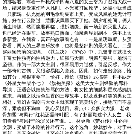
的拂容君。靠着一杆枪战平四海八荒的女王爷为了逃婚大战一
场，结果身受重伤坠入凡间。不光被打回原型，还被小贩当成
一只肥鸡，扒光她的羽毛拿到集市上卖。变成凤凰的她无计可
施，好在行云路过，慧眼识凤凰买下了她。朝夕相处间，俩人
渐生情愫。然而魔君再临，强拆姻缘。而一场新的灭世大战，
也已经近在眼前。故事熟口熟面，仙魔两界刷副本，谈不上太
多新意。在我看，真正的故事看点有二：一是星玥重聚。从预
告看，两人的三界喜乐故事，也将是整部剧的最大看点。二是
赵丽颖饰演的沈璃。《苍兰决》《护心》中，九鹭非香就擅长
丰富女性独有的性格魅力，细腻与大胆，明媚与要强，脆弱与
坚韧。作为一部大女主剧，很容易用力过猛，引起反感。作为
一部奇幻古偶，又很容易陷入套路。因此，如何走出套路，恰
如其分，就很重要了。恰好，擅长《赘婿》式搞笑，也不缺乏
《外星女生柴小七 》《旗袍美探》这类大女主剧经验的邓科
导演，正适合以嬉笑怒骂的方法，将女性的细腻和层次感娓娓
道来。再辅之以活色生香的三界故事，以及逗趣好笑的男女主
相处，奇幻古偶剧与大女主就实现了完美结合，接地气而不悬
浮，紧凑但不狗血，赏心又悦目。看点3：众多实力派、老戏
骨加盟“与凤行”红花还需绿叶配，有了赵丽颖这个大女主，我
们看看“与凤行”的演员还有谁。1、林更新《楚乔传》中的宇
文玥，变成了本剧的神君行云。这个选角，妙就妙在，对于林
更新，毫无突破性，甚至会让许多观众，直接理想起宇文玥。