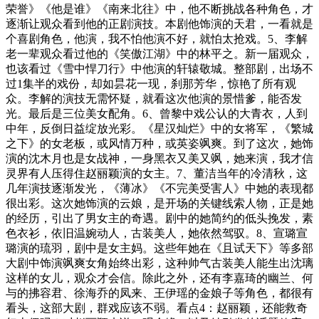
荣誉》《他是谁》《南来北往》中，他不断挑战各种角色，才
逐渐让观众看到他的正剧演技。本剧他饰演的天君，一看就是
个喜剧角色，他演，我不怕他演不好，就怕太抢戏。5、李解
老一辈观众看过他的《笑傲江湖》中的林平之。新一届观众，
也该看过《雪中悍刀行》中他演的轩辕敬城。整部剧，出场不
过1集半的戏份，却如昙花一现，刹那芳华，惊艳了所有观
众。李解的演技无需怀疑，就看这次他演的景惜爹，能否发
光。最后是三位美女配角。6、曾黎中戏公认的大青衣，人到
中年，反倒日益绽放光彩。《星汉灿烂》中的女将军，《繁城
之下》的女老板，或风情万种，或英姿飒爽。到了这次，她饰
演的沈木月也是女战神，一身黑衣又美又飒，她来演，我才信
灵界有人压得住赵丽颖演的女主。7、董洁当年的冷清秋，这
几年演技逐渐发光，《薄冰》《不完美受害人》中她的表现都
很出彩。这次她饰演的云娘，是开场的关键线索人物，正是她
的经历，引出了男女主的奇遇。剧中的她简约的低头挽发，素
色衣衫，依旧温婉动人，古装美人，她依然驾驭。8、宣璐宣
璐演的琉羽，剧中是女主妈。这些年她在《且试天下》等多部
大剧中饰演飒爽女角始终出彩，这种帅气古装美人能生出沈璃
这样的女儿，观众才会信。除此之外，还有李嘉琦的幽兰、何
与的拂容君、徐海乔的凤来、王伊瑶的金娘子等角色，都很有
看头，这部大剧，群戏应该不弱。看点4：赵丽颖，还能救奇