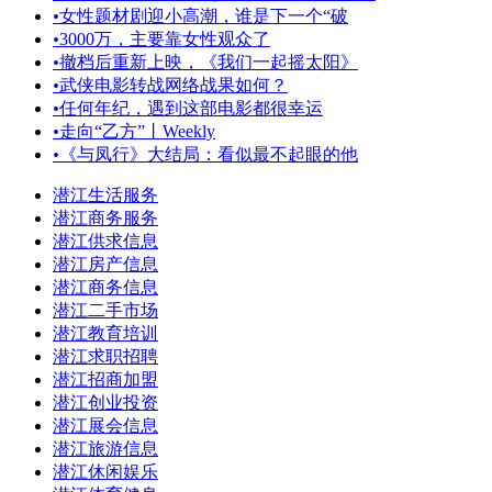
•
女性题材剧迎小高潮，谁是下一个“破
•
3000万，主要靠女性观众了
•
撤档后重新上映，《我们一起摇太阳》
•
武侠电影转战网络战果如何？
•
任何年纪，遇到这部电影都很幸运
•
走向“乙方”丨Weekly
•
《与凤行》大结局：看似最不起眼的他
潜江生活服务
潜江商务服务
潜江供求信息
潜江房产信息
潜江商务信息
潜江二手市场
潜江教育培训
潜江求职招聘
潜江招商加盟
潜江创业投资
潜江展会信息
潜江旅游信息
潜江休闲娱乐