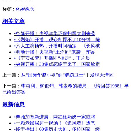
标签 :
休闲娱乐
相关文章
•
空降开播！央视40集环保扫黑大剧来袭
•
《烈焰》开播，观众却撑不了10分钟，陈
•
六大主演预热，开播时间确定，《长风破
•
明晚开播！央视新“王炸剧”来袭，阵容
•
《宁安如梦》开播即“抬走”，正片质
•
央视开播！38集虐恋终于来了！国家钦定
上一篇：
从“国际华裔小姐”到“鹦鹉卫士”丨发现大湾区
下一篇：
李惠利、柳俊烈、韩素希的结局，《请回答1988》早
已给出答案
最新信息
•
奔驰加塞新进展，网红徐奶奶一家或将
•
一颗老鼠屎坏一锅汤！《追风者》遭恶
•
终于播出！60集历史大剧，多位国家一级