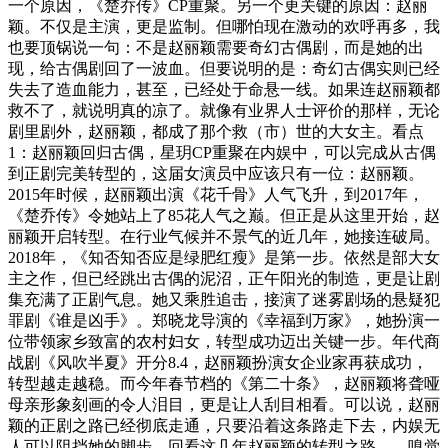
一个原因，《楚乔传》CP重聚。另一个更关键的原因：赵丽
颖。不仅是主演，更是监制。但哪怕现在激动的欢呼再多，我
也要顶锅说一句：不是赵丽颖需要奇幻古偶剧，而是她的出
现，给古偶剧回了一波血。但要说明的是：奇幻古偶实则已经
失去了造血能力，甚至，已经处于命悬一线。如果连赵丽颖都
救不了，就说明真的凉了。就像有业界人士评价的那样，无论
剧里剧外，赵丽颖，都成了那个救（市）世的大女主。看点
1：赵丽颖回归古偶，星玥CP重聚在内娱中，可以完成从古偶
到正剧完美转型的，这届女演员中应该只有一位：赵丽颖。
2015年时候，赵丽颖出演《花千骨》人气飞升，到2017年，
《楚乔传》令她站上了85花人气之巅。但正是从这里开始，赵
丽颖开启转型。在行业气候并不景气的近几年，她接连破局。
2018年，《知否知否应是绿肥红瘦》是第一步。依然是部大女
主之作，但已经跳出古偶的泥沼，正午阳光的制造，更是让剧
集充满了正剧气息。她又乘胜追击，接演了迷雾剧场的悬疑犯
罪剧《谁是凶手》。郑晓龙导演的《幸福到万家》，她扮演一
位带领家乡致富的农村妇女，转型成功迈出关键一步。年代商
战剧《风吹半夏》开分8.4，赵丽颖扮演女企业家再获成功，
转型越走越稳。而今年春节档的《第二十条》，赵丽颖将聋哑
母亲形象刻画的令人泪目，更是让人刮目相看。可以说，赵丽
颖的正剧之路已经彻底走通，只要沿着这条路走下去，内娱无
人可以阻挡她的脚步。回看这几年赵丽颖的转型之路——嗅觉