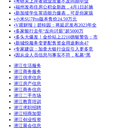
•
考研未上岸者就业质量不及同期毕业
•
福州发布住房公积金新政，4月1日起施
•
新加坡学生英语能力爆表，可是你家孩
•
小米SU7Pro版本售价24.59万元
•
V观财报｜碧桂园：将延迟发布2023年全
•
多家银行去年“反向讨薪”超5000万
•
多头大爆发！金价站上2210德银警告：市
•
新城悦服务变更配售资金用途剩余47
•
专家建议：加拿大银行业应引入更多竞
•
因从业人员信息与事实不符，私募“黑
潜江生活服务
潜江商务服务
潜江供求信息
潜江房产信息
潜江商务信息
潜江二手市场
潜江教育培训
潜江求职招聘
潜江招商加盟
潜江创业投资
潜江展会信息