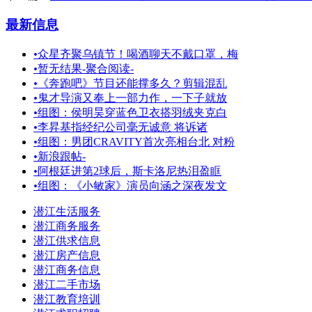
最新信息
•
众星齐聚乌镇节！喝酒聊天不戴口罩，梅
•
暂无结果-聚合阅读-
•
《奔跑吧》节目还能撑多久？剪辑混乱
•
鬼才导演又奉上一部力作，一下子就放
•
组图：侯明昊穿蓝色卫衣搭羽绒夹克白
•
李昇基指经纪公司毫无诚意 将诉诸
•
组图：男团CRAVITY首次亮相台北 对粉
•
新浪跟帖-
•
阿根廷进第2球后，斯卡洛尼热泪盈眶
•
组图：《小敏家》演员向涵之深夜发文
潜江生活服务
潜江商务服务
潜江供求信息
潜江房产信息
潜江商务信息
潜江二手市场
潜江教育培训