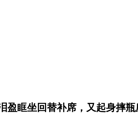
热泪盈眶坐回替补席，又起身摔瓶