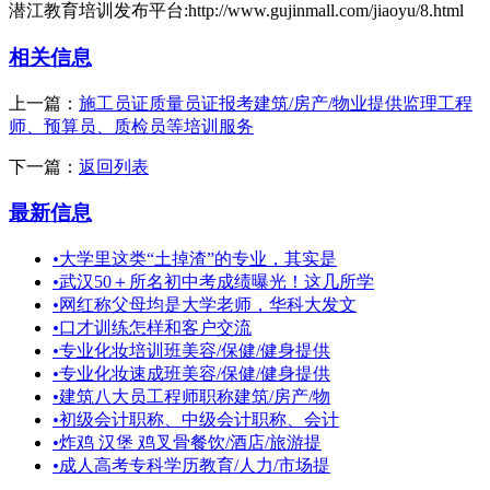
潜江教育培训发布平台:http://www.gujinmall.com/jiaoyu/8.html
相关信息
上一篇：
施工员证质量员证报考建筑/房产/物业提供监理工程
师、预算员、质检员等培训服务
下一篇：
返回列表
最新信息
•
大学里这类“土掉渣”的专业，其实是
•
武汉50＋所名初中考成绩曝光！这几所学
•
网红称父母均是大学老师，华科大发文
•
口才训练怎样和客户交流
•
专业化妆培训班美容/保健/健身提供
•
专业化妆速成班美容/保健/健身提供
•
建筑八大员工程师职称建筑/房产/物
•
初级会计职称、中级会计职称、会计
•
炸鸡 汉堡 鸡叉骨餐饮/酒店/旅游提
•
成人高考专科学历教育/人力/市场提