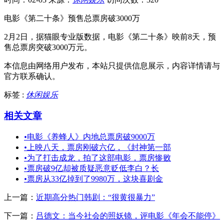
电影《第二十条》预售总票房破3000万
2月2日，据猫眼专业版数据，电影《第二十条》映前8天，预
售总票房突破3000万元。
本信息由网络用户发布，
本站只提供信息展示，内容详情请与
官方联系确认。
标签 :
休闲娱乐
相关文章
•
电影《养蜂人》内地总票房破9000万
•
上映八天，票房刚破六亿，《封神第一部
•
为了打击成龙，拍了这部电影，票房惨败
•
票房破9亿却被质疑恶意贬低李白？长
•
票房从33亿掉到了9980万，这块喜剧金
上一篇：
近期高分热门韩剧：“很黄很暴力”
下一篇：
吕德文：当今社会的照妖镜，评电影《年会不能停》