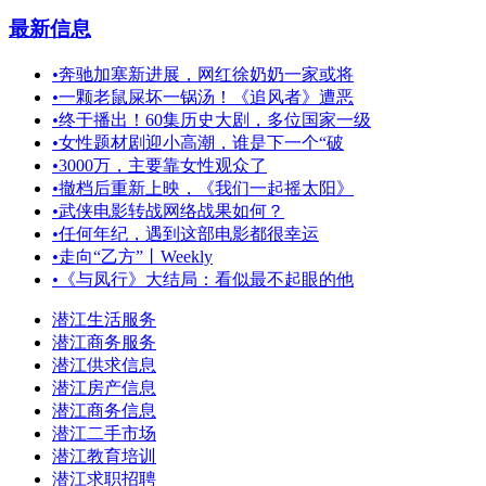
最新信息
•
奔驰加塞新进展，网红徐奶奶一家或将
•
一颗老鼠屎坏一锅汤！《追风者》遭恶
•
终于播出！60集历史大剧，多位国家一级
•
女性题材剧迎小高潮，谁是下一个“破
•
3000万，主要靠女性观众了
•
撤档后重新上映，《我们一起摇太阳》
•
武侠电影转战网络战果如何？
•
任何年纪，遇到这部电影都很幸运
•
走向“乙方”丨Weekly
•
《与凤行》大结局：看似最不起眼的他
潜江生活服务
潜江商务服务
潜江供求信息
潜江房产信息
潜江商务信息
潜江二手市场
潜江教育培训
潜江求职招聘